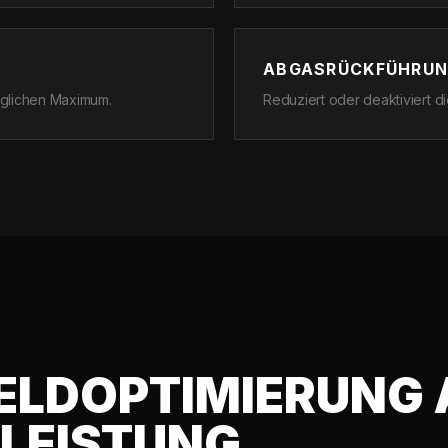
ABGASRÜCKFÜHRUN
öglichen Maximum.
Reduziert oder deaktiviert 
ELDOPTIMIERUNG 
TLEISTUNG