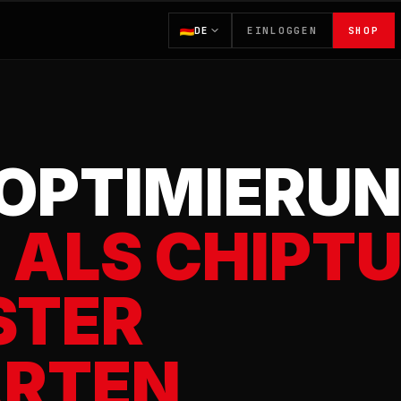
DE
EINLOGGEN
SHOP
OPTIMIERU
:
ALS CHIPT
STER
ARTEN