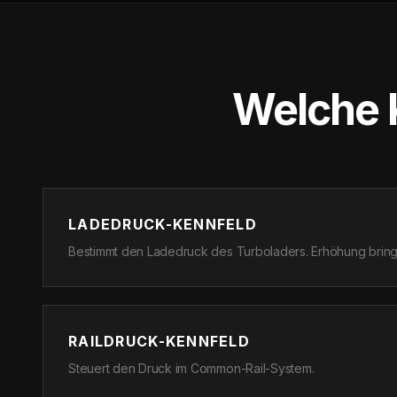
Welche 
LADEDRUCK-KENNFELD
Bestimmt den Ladedruck des Turboladers. Erhöhung bringt
RAILDRUCK-KENNFELD
Steuert den Druck im Common-Rail-System.