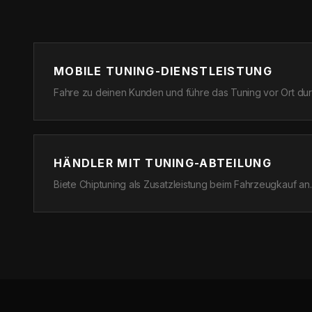
MOBILE TUNING-DIENSTLEISTUNG
Fahre zu deinen Kunden und führe das Tuning vor Ort durc
HÄNDLER MIT TUNING-ABTEILUNG
Biete Chiptuning als Zusatzleistung beim Fahrzeugkauf an.