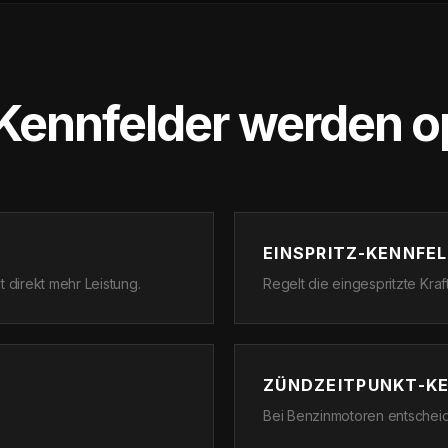
Kennfelder werden op
EINSPRITZ-KENNFE
 direkt mehr Leistung.
Regelt die eingespritzte Kra
ZÜNDZEITPUNKT-K
Bei Benzinmotoren entscheid