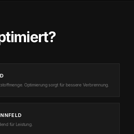
timiert?
LD
ftstoffmenge. Optimierung sorgt für bessere Verbrennung.
ENNFELD
end für Leistung.