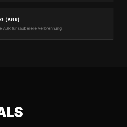
G (AGR)
die AGR für sauberere Verbrennung.
ALS