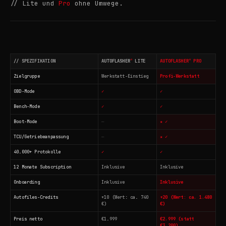
// Lite und
Pro
ohne Umwege.
®
®
// SPEZIFIKATION
AUTOFLASHER
LITE
AUTOFLASHER
PRO
Zielgruppe
Werkstatt-Einstieg
Profi-Werkstatt
OBD-Mode
✓
✓
Bench-Mode
✓
✓
Boot-Mode
—
★ ✓
TCU/Getriebeanpassung
—
★ ✓
40.000+ Protokolle
✓
✓
12 Monate Subscription
Inklusive
Inklusive
Onboarding
Inklusive
Inklusive
Autofiles-Credits
+10 (Wert: ca. 740
+20 (Wert: ca. 1.480
€)
€)
Preis netto
€1.999
€2.999 (statt
€3.200)