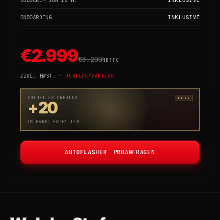
ONBOARDING
INKLUSIVE
€2.999
€3.200
NETTO
ZZGL. MWST. —
JUBILÄUMSAKTION
AUTOFILES-CREDITS
PAKET
+20
IM PAKET ENTHALTEN
®
AUTOFLASHER
PRO
ANFRAGEN