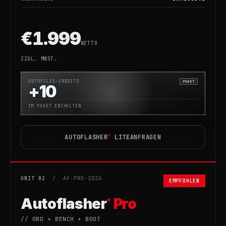
€1.999
NETTO
ZZGL. MWST.
AUTOFILES-CREDITS
PAKET
+10
IM PAKET ENTHALTEN
®
AUTOFLASHER
LITE
ANFRAGEN
UNIT 02
/ AF-PRO-2026
EMPFOHLEN
Autoflasher
Pro
®
// OBD + BENCH + BOOT