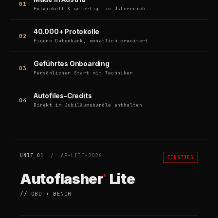
01
Entwickelt & gefertigt in Österreich
40.000+ Protokolle
02
Eigene Datenbank, monatlich erweitert
Geführtes Onboarding
03
Persönlicher Start mit Techniker
Autofiles-Credits
04
Direkt im Jubiläumsbundle enthalten
UNIT 01
/ AF-LITE-2026
EINSTIEG
Autoflasher
Lite
®
// OBD + BENCH