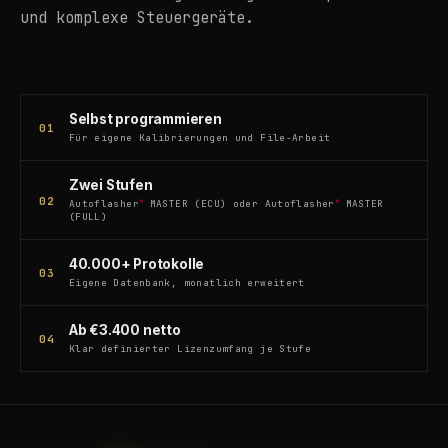
und komplexe Steuergeräte.
Selbst programmieren
01
Für eigene Kalibrierungen und File-Arbeit
Zwei Stufen
02
®
®
Autoflasher
MASTER (ECU) oder Autoflasher
MASTER
(FULL)
40.000+ Protokolle
03
Eigene Datenbank, monatlich erweitert
Ab €3.400 netto
04
Klar definierter Lizenzumfang je Stufe