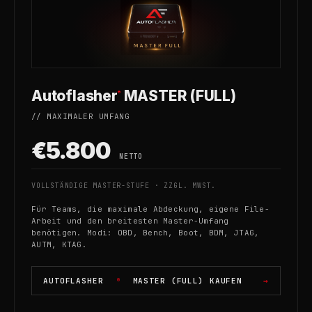
Autoflasher
MASTER (FULL)
®
// MAXIMALER UMFANG
€5.800
NETTO
VOLLSTÄNDIGE MASTER-STUFE · ZZGL. MWST.
Für Teams, die maximale Abdeckung, eigene File-
Arbeit und den breitesten Master-Umfang
benötigen. Modi: OBD, Bench, Boot, BDM, JTAG,
AUTM, KTAG.
AUTOFLASHER
MASTER (FULL) KAUFEN
®