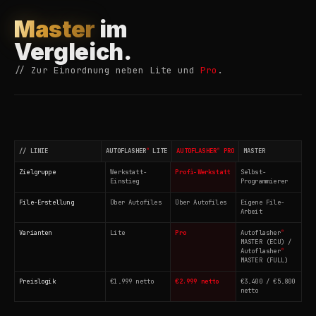
Master
im
Vergleich.
// Zur Einordnung neben Lite und
Pro
.
®
®
// LINIE
AUTOFLASHER
LITE
AUTOFLASHER
PRO
MASTER
Zielgruppe
Werkstatt-
Profi-Werkstatt
Selbst-
Einstieg
Programmierer
File-Erstellung
Über Autofiles
Über Autofiles
Eigene File-
Arbeit
®
Varianten
Lite
Pro
Autoflasher
MASTER (ECU) /
®
Autoflasher
MASTER (FULL)
Preislogik
€1.999 netto
€2.999 netto
€3.400 / €5.800
netto