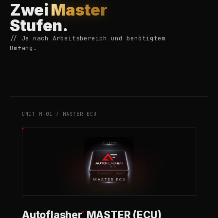
Zwei
Master
Stufen.
// Je nach Arbeitsbereich und benötigtem
Umfang.
UNIT M-01 / MASTER-ECU
Autoflasher
MASTER (ECU)
®