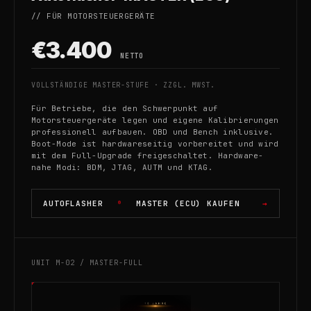
// FÜR MOTORSTEUERGERÄTE
€3.400
NETTO
VOLLSTÄNDIGE MASTER-STUFE · ZZGL. MWST.
Für Betriebe, die den Schwerpunkt auf
Motorsteuergeräte legen und eigene Kalibrierungen
professionell aufbauen. OBD und Bench inklusive.
Boot-Mode ist hardwareseitig vorbereitet und wird
mit dem Full-Upgrade freigeschaltet. Hardware-
nahe Modi: BDM, JTAG, AUTM und KTAG.
AUTOFLASHER
MASTER (ECU) KAUFEN
®
UNIT M-02 / MASTER-FULL